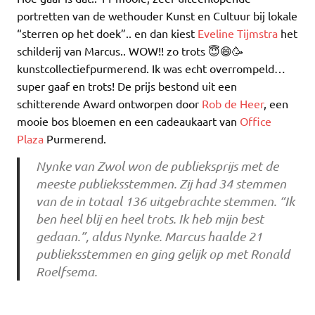
portretten van de wethouder Kunst en Cultuur bij lokale
“sterren op het doek”.. en dan kiest
Eveline Tijmstra
het
schilderij van Marcus.. WOW!! zo trots
😇
😄
🥳
kunstcollectiefpurmerend. Ik was echt overrompeld…
super gaaf en trots! De prijs bestond uit een
schitterende Award ontworpen door
Rob de Heer
, een
mooie bos bloemen en een cadeaukaart van
Office
Plaza
Purmerend.
Nynke van Zwol won de publieksprijs met de
meeste publieksstemmen. Zij had 34 stemmen
van de in totaal 136 uitgebrachte stemmen. “Ik
ben heel blij en heel trots. Ik heb mijn best
gedaan.”, aldus Nynke. Marcus haalde 21
publieksstemmen en ging gelijk op met Ronald
Roelfsema.