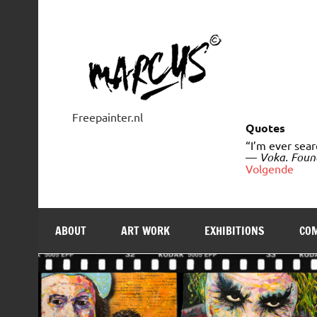
Doorgaan
naar
inhoud
Freepainter.nl
Quotes
“I’m ever sear
—
Voka. Foun
Volgende
ABOUT
ART WORK
EXHIBITIONS
COM