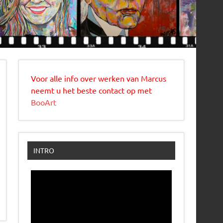
Voor alle info over werken van Marcus
neemt u het beste contact op met
BooArt
INTRO
Videospeler