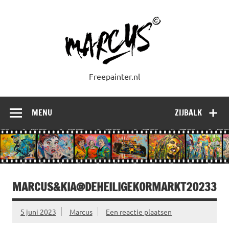
Doorgaan
naar
inhoud
Freepainter.nl
MENU
ZIJBALK
MARCUS&KIA@DEHEILIGEKORMARKT20233
5 juni 2023
Marcus
Een reactie plaatsen