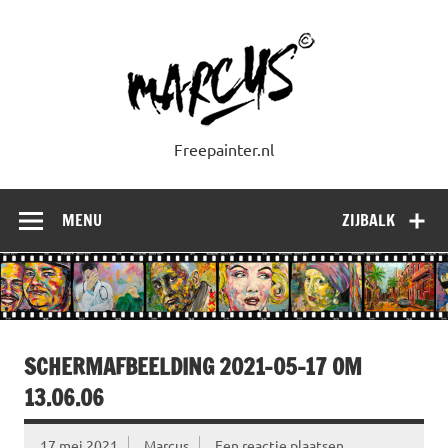
Doorgaan
naar
inhoud
Freepainter.nl
MENU
ZIJBALK
SCHERMAFBEELDING 2021-05-17 OM
13.06.06
17 mei 2021
Marcus
Een reactie plaatsen