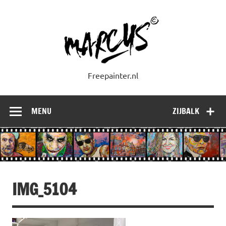
Doorgaan
naar
inhoud
Freepainter.nl
MENU
ZIJBALK
IMG_5104