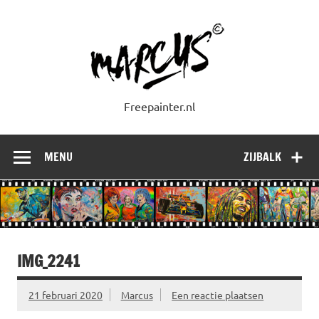
Doorgaan
naar
inhoud
Freepainter.nl
MENU
ZIJBALK
IMG_2241
21 februari 2020
Marcus
Een reactie plaatsen