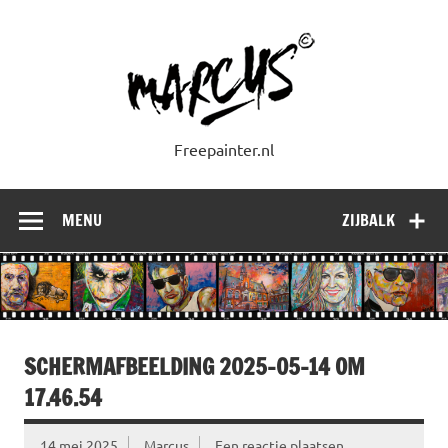
Doorgaan
naar
inhoud
Freepainter.nl
MENU
ZIJBALK
SCHERMAFBEELDING 2025-05-14 OM
17.46.54
14 mei 2025
Marcus
Een reactie plaatsen