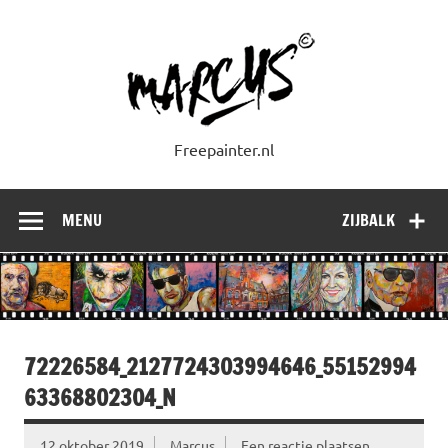
Doorgaan
naar
inhoud
Freepainter.nl
MENU
ZIJBALK
72226584_2127724303994646_55152994
63368802304_N
12 oktober 2019
Marcus
Een reactie plaatsen