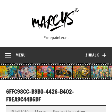
Doorgaan
naar
inhoud
Freepainter.nl
MENU
ZIJBALK
6FFC98CC-B9B0-4426-B402-
F9EA9C44B6DF
15 juli 2020
Marcus
Een reactie plaatsen